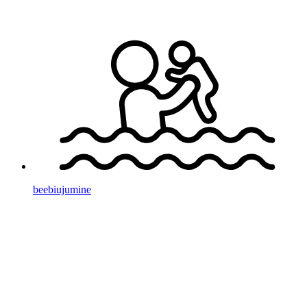
beebi­ujumine