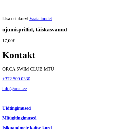
Lisa ostukorvi
Vaata toodet
ujumisprillid, täiskasvanud
17,00€
Kontakt
ORCA SWIM CLUB MTÜ
+372 509 0330
info@orca.ee
Üldtingimused
Müügitingimused
Isikuandmete kaitse kord