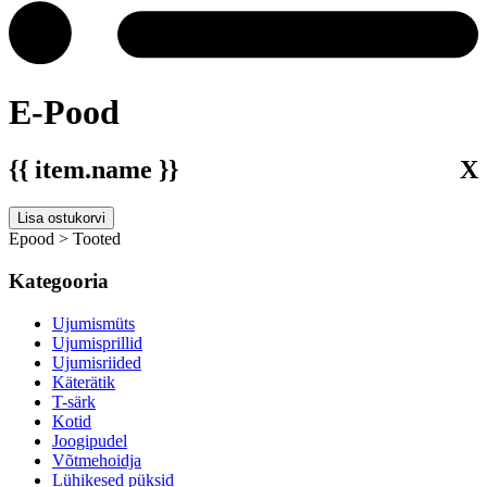
E-Pood
{{ item.name }}
X
Lisa ostukorvi
Epood > Tooted
Kategooria
Ujumismüts
Ujumisprillid
Ujumisriided
Käterätik
T-särk
Kotid
Joogipudel
Võtmehoidja
Lühikesed püksid