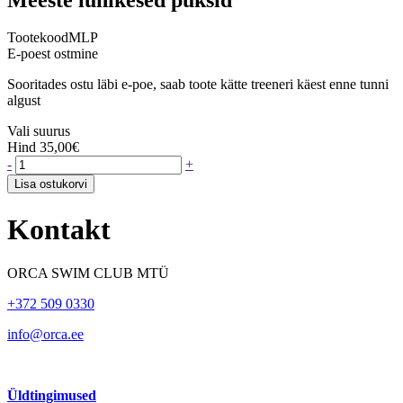
Tootekood
MLP
E-poest ostmine
Sooritades ostu läbi e-poe, saab toote kätte treeneri käest enne tunni
algust
Vali suurus
Hind
35,00€
-
+
Lisa ostukorvi
Kontakt
ORCA SWIM CLUB MTÜ
+372 509 0330
info@orca.ee
Üldtingimused