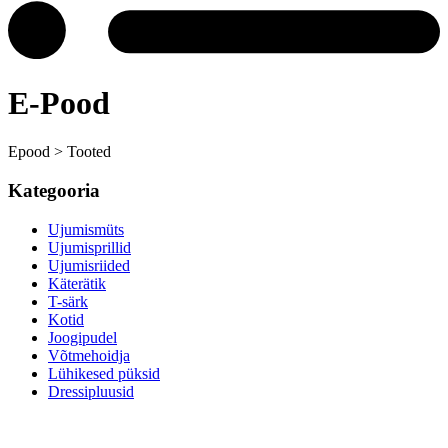
E-Pood
Epood > Tooted
Kategooria
Ujumismüts
Ujumisprillid
Ujumisriided
Käterätik
T-särk
Kotid
Joogipudel
Võtmehoidja
Lühikesed püksid
Dressipluusid