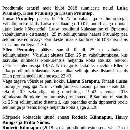
Poodiumile astusid meie klubi 2018 sünniaasta neiud
Luisa
Pruunlep, Ellen Pruunlep ja Lisann Pruunlep.
Luisa Pruunlep
pääses finaali 25 m vabalt- ja seliliujumisega.
Vabaltujumise läbis Luisa resultaadiga 19.07, antud ajaga riputati
ujuja kaela hõbemedal! Luisa poodiumi külastamine ei lõppenud
vabaltujumise distantsiga. 25 m seliliujumises haaras Pruunlep pea
sekundilise edumaaga Pardikeste finaalis kuldmedali! Distantsi läbis
Luisa numbritega 21.36.
Ellen Pruunlep
pääses samuti finaali 25 m vabalt- ja
seliliujumisega. Võistlust alustas Ellen 25 m vabaltujumisega, kus
saavutas ülitihedas konkurentsis neljanda koha isikliku rekordi
väärilise tulemusega 19.77. Nii nagu kaksikõde, meeldib Ellenile
ikka poodiumit külastada. Sama pikal seliliujumise distantsil teenis
Ellen pronksmedali tulemusega 22.49!
Väga tugeva võistluse pani kokku
Lisann Sarapuu
. Finaali alustas
noorujuja pauguga 25 m vabaltujumises. Lisann parandas isiklikku
rekordit 0.7 sekundiga ning numbritega 19.42 saavutas 2018
sünniaasta tüdrukute konkurentsis pronksmedali! Sarapuu oli stardis
ka 25 m seliliujumise distantsil, kus parandas enda tippmarki poole
sekundiga ja teenis kõrge neljanda koha ajaga 23.28.
Kõrgetele kohtadele ujusid ennast
Roderic Künnapuu, Harry
Küngas ja Britta Niidas.
Roderic Künnapuu
(2018 sa) jäi poodiumilt esimesena välja 25 m