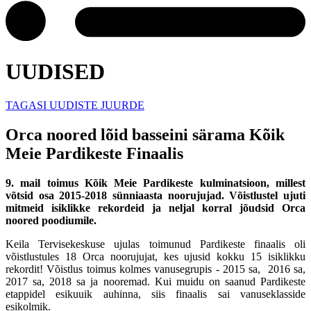
UUDISED
TAGASI UUDISTE JUURDE
Orca noored lõid basseini särama Kõik
Meie Pardikeste Finaalis
9. mail toimus Kõik Meie Pardikeste kulminatsioon, millest
võtsid osa 2015-2018 sünniaasta noorujujad. Võistlustel ujuti
mitmeid isiklikke rekordeid ja neljal korral jõudsid Orca
noored poodiumile.
Keila Tervisekeskuse ujulas toimunud Pardikeste finaalis oli
võistlustules 18 Orca noorujujat, kes ujusid kokku 15 isiklikku
rekordit! Võistlus toimus kolmes vanusegrupis - 2015 sa, 2016 sa,
2017 sa, 2018 sa ja nooremad. Kui muidu on saanud Pardikeste
etappidel esikuuik auhinna, siis finaalis sai vanuseklasside
esikolmik.