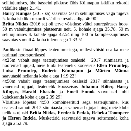
seliliujumises, ühe basseini pikkuse läbis Künnapuu isikliku rekordi
väärilise ajaga 21.41.
Harry Küngas
(2017 sa) saavutas 50 m seliliujumises väga tugeva
5. koha isikliku rekordi väärilise resultaadiga 46.90!
Britta Niidas
(2016 sa) oli terve võistluse vältel suurepärases hoos.
50 m vabaltujumises platseerus neiu 5. kohale ajaga 35.78, 50 m
seliliujumises 4. kohale ajaga 42.54 ning 100 m kompleksujumises
saavutas samuti 4. koha tulemusega 1:33.51.
Pardikeste finaal lõppes teateujumistega, millest võtsid osa ka meie
parimad noorsportlased.
4x25m vabalt sega teateujumises osalesid 2017 sünniaasta ja
nooremad ujujad, meie klubi teatenelik kooseisus
Ellen Pruunlep,
Luisa Pruunlep, Roderic Künnapuu ja Märten Männa
saavutasid neljanda koha ajaga 1:19.22!
4x50m vabalt sega teateujumises osalesid 2017 sünniaasta ja
vanemad ujujad, teatenelik koosseisus
Johanna Kilter, Harry
Küngas, Harald Ehasalu ja Emeli Ennok
saavutasid tubli
kaheksanda koha ajaga 2.39.29!
Võistluse lõpetas 4x50 kombineeritud sega teateujumine, kus
osalesid samuti 2017 sünniaasta ja vanemad ujujad ning meie klubi
nelikus ujusid
Britta Niidas, Frederik Pedak, Rebeka Toompere
ja Heron Indela.
Musketärid saavutasid tugeva seitsmenda koha
ajaga 2:52.79.