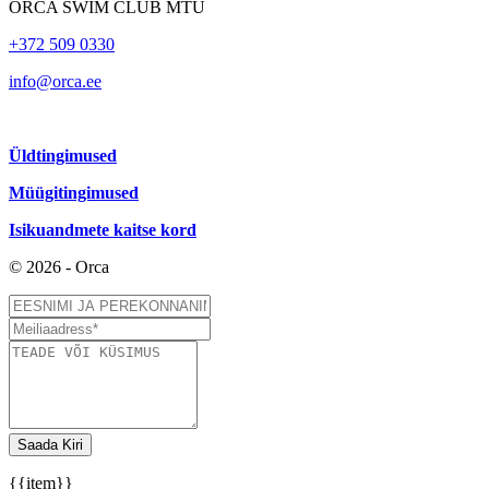
ORCA SWIM CLUB MTÜ
+372 509 0330
info@orca.ee
Üldtingimused
Müügitingimused
Isikuandmete kaitse kord
© 2026 - Orca
Saada Kiri
{{item}}