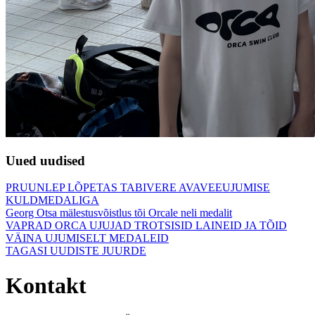
Uued uudised
PRUUNLEP LÕPETAS TABIVERE AVAVEEUJUMISE
KULDMEDALIGA
Georg Otsa mälestusvõistlus tõi Orcale neli medalit
VAPRAD ORCA UJUJAD TROTSISID LAINEID JA TÕID
VÄINA UJUMISELT MEDALEID
TAGASI UUDISTE JUURDE
Kontakt