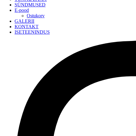
SÜNDMUSED
E-pood
Ostukorv
GALERII
KONTAKT
ISETEENINDUS